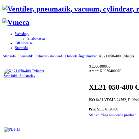
Webshop
Snabbkassa
Till airtec.se
Startsida
Startsida
Pneumatik
Cylinder (standard)
Dubbelstångcylindrar
XL21 050-400 Cylinder
XL050400070
Art nr: XL050400070
Visa bild i full storlek
XL21 050-400 C
ISO 6431 VDMA 24562, Dubbel
Pris:
SEK 6 198.00
Ställ en fråga om denna produkt