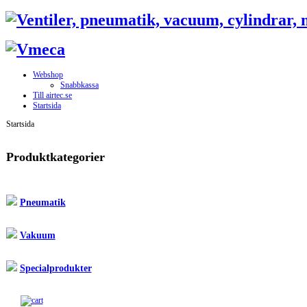
Webshop
Snabbkassa
Till airtec.se
Startsida
Startsida
Produktkategorier
Pneumatik
Vakuum
Specialprodukter
Till snabbkassa »