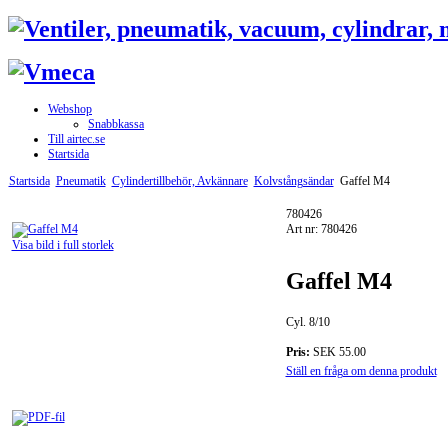
Webshop
Snabbkassa
Till airtec.se
Startsida
Startsida
Pneumatik
Cylindertillbehör, Avkännare
Kolvstångsändar
Gaffel M4
780426
Art nr: 780426
Visa bild i full storlek
Gaffel M4
Cyl. 8/10
Pris:
SEK 55.00
Ställ en fråga om denna produkt