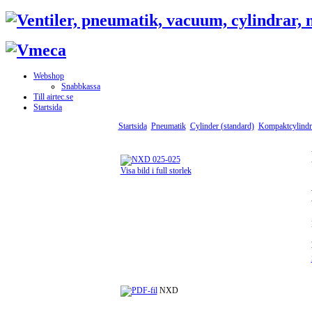
Webshop
Snabbkassa
Till airtec.se
Startsida
Startsida
Pneumatik
Cylinder (standard)
Kompaktcylindr
Visa bild i full storlek
NXD