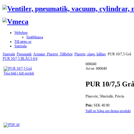
Webshop
Snabbkassa
Till airtec.se
Startsida
Startsida
Pneumatik
Armatur, Plaströr, Tillbehör
Plaströr, slang, hållare
PUR 10/7,5 Grå
PUR 10/7,5 BLÅ
C3 6/4
606040
Art nr: 606040
Visa bild i full storlek
PUR 10/7,5 Gr
Plast-rör, 50m/rulle, Pris/m
Pris:
SEK 40.00
Ställ en fråga om denna produkt