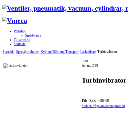
Webshop
Snabbkassa
Till airtec.se
Startsida
Startsida
Specialprodukter
Kylning/Blåsning/Transport
Läcksökare
Turbinvibrator
OT8
Art nr: OT8
Turbinvibrator
Pris:
SEK 4 088.00
Ställ en fråga om denna produkt