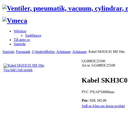
Webshop
Snabbkassa
Till airtec.se
Startsida
Startsida
Pneumatik
Cylindertillbehör, Avkännare
Avkännare
Kabel SKH3C01 M8 10m
GG08B3C25100
Art nr: GG08B3C25100
Visa bild i full storlek
Kabel SKH3C0
PVC 3*0,14*10000mm
Pris:
SEK 345.00
Ställ en fråga om denna produkt