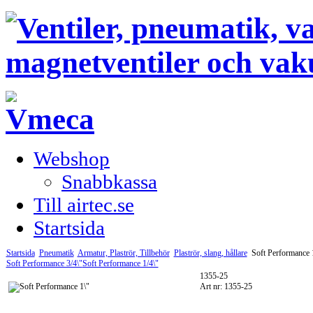
Webshop
Snabbkassa
Till airtec.se
Startsida
Startsida
Pneumatik
Armatur, Plaströr, Tillbehör
Plaströr, slang, hållare
Soft Performance 
Soft Performance 3/4\"
Soft Performance 1/4\"
1355-25
Art nr: 1355-25