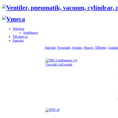
Webshop
Snabbkassa
Till airtec.se
Startsida
Startsida
Pneumatik
Armatur, Plaströr, Tillbehör
Ljuddä
Visa bild i full storlek