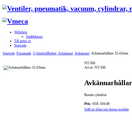
Webshop
Snabbkassa
Till airtec.se
Startsida
Startsida
Pneumatik
Cylindertillbehör, Avkännare
Avkännare
Avkännarhållare 32-63mm
NT-500
Art nr: NT-500
Avkännarhålla
Runda cylindrar
Pris:
SEK 104.00
Ställ en fråga om denna produkt