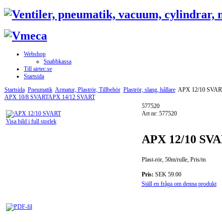
Webshop
Snabbkassa
Till airtec.se
Startsida
Startsida
Pneumatik
Armatur, Plaströr, Tillbehör
Plaströr, slang, hållare
APX 12/10 SVAR
APX 10/8 SVART
APX 14/12 SVART
577520
Art nr: 577520
Visa bild i full storlek
APX 12/10 SV
Plast-rör, 50m/rulle, Pris/m
Pris:
SEK 59.00
Ställ en fråga om denna produkt