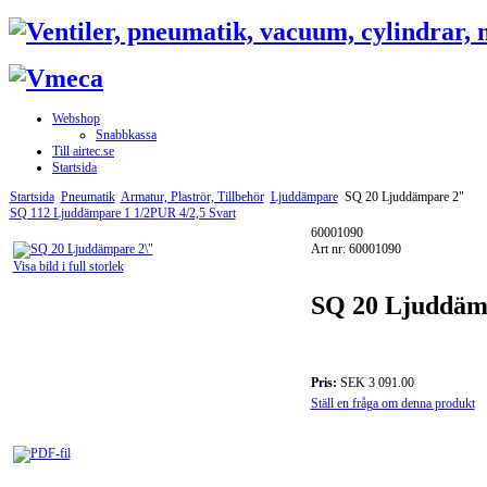
Webshop
Snabbkassa
Till airtec.se
Startsida
Startsida
Pneumatik
Armatur, Plaströr, Tillbehör
Ljuddämpare
SQ 20 Ljuddämpare 2"
SQ 112 Ljuddämpare 1 1/2
PUR 4/2,5 Svart
60001090
Art nr: 60001090
Visa bild i full storlek
SQ 20 Ljuddäm
Pris:
SEK 3 091.00
Ställ en fråga om denna produkt