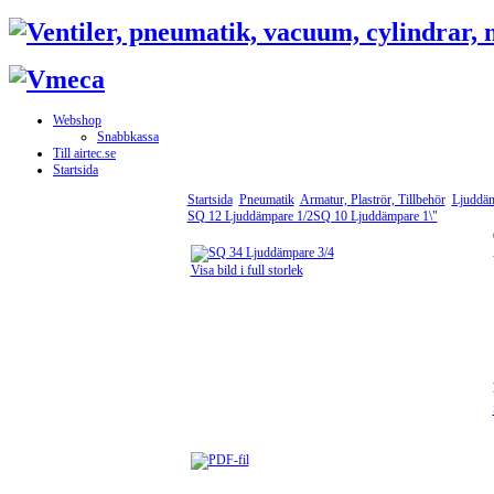
Webshop
Snabbkassa
Till airtec.se
Startsida
Startsida
Pneumatik
Armatur, Plaströr, Tillbehör
Ljuddä
SQ 12 Ljuddämpare 1/2
SQ 10 Ljuddämpare 1\"
Visa bild i full storlek