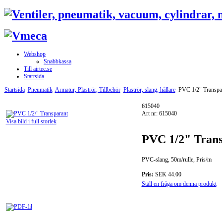
Webshop
Snabbkassa
Till airtec.se
Startsida
Startsida
Pneumatik
Armatur, Plaströr, Tillbehör
Plaströr, slang, hållare
PVC 1/2" Transpa
615040
Art nr: 615040
Visa bild i full storlek
PVC 1/2" Tran
PVC-slang, 50m/rulle, Pris/m
Pris:
SEK 44.00
Ställ en fråga om denna produkt