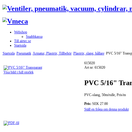
Webshop
Snabbkassa
Till airtec.se
Startsida
Startsida
Pneumatik
Armatur, Plaströr, Tillbehör
Plaströr, slang, hållare
PVC 5/16" Transp
615020
Art nr: 615020
Visa bild i full storlek
PVC 5/16" Tra
PVC-slang, 50m/rulle, Pris/m
Pris:
SEK 27.00
Ställ en fråga om denna produkt