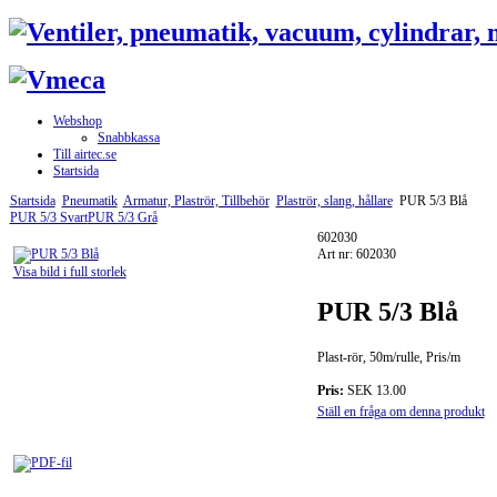
Webshop
Snabbkassa
Till airtec.se
Startsida
Startsida
Pneumatik
Armatur, Plaströr, Tillbehör
Plaströr, slang, hållare
PUR 5/3 Blå
PUR 5/3 Svart
PUR 5/3 Grå
602030
Art nr: 602030
Visa bild i full storlek
PUR 5/3 Blå
Plast-rör, 50m/rulle, Pris/m
Pris:
SEK 13.00
Ställ en fråga om denna produkt