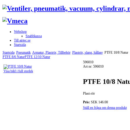
Webshop
Snabbkassa
Till airtec.se
Startsida
Startsida
Pneumatik
Armatur, Plaströr, Tillbehör
Plaströr, slang, hållare
PTFE 10/8 Natur
PTFE 8/6 Natur
PTFE 12/10 Natur
596010
Art nr: 596010
Visa bild i full storlek
PTFE 10/8 Nat
Plast-rör
Pris:
SEK 146.00
Ställ en fråga om denna produkt