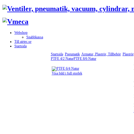
Webshop
Snabbkassa
Till airtec.se
Startsida
Startsida
Pneumatik
Armatur, Plaströr, Tillbehör
Plaströr
PTFE 4/2 Natur
PTFE 8/6 Natur
Visa bild i full storlek