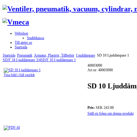
Webshop
Snabbkassa
Till airtec.se
Startsida
Startsida
Pneumatik
Armatur, Plaströr, Tillbehör
Ljuddämpare
SD 10 Ljuddämpare 1
SD/F 34 Ljuddämpare 3/4
SD/F 10 Ljuddämpare 1
40003090
Art nr: 40003090
Visa bild i full storlek
SD 10 Ljuddäm
Pris:
SEK 243.00
Ställ en fråga om denna produkt