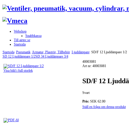
Webshop
Snabbkassa
Till airtec.se
Startsida
Startsida
Pneumatik
Armatur, Plaströr, Tillbehör
Ljuddämpare
SD/F 12 Ljuddämpare 1/2
SD 12 Ljuddämpare 1/2
SD 34 Ljuddämpare 3/4
40003081
Art nr: 40003081
Visa bild i full storlek
SD/F 12 Ljuddä
Svart
Pris:
SEK 62.00
Ställ en fråga om denna produkt