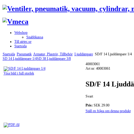
Webshop
Snabbkassa
Till airtec.se
Startsida
Startsida
Pneumatik
Armatur, Plaströr, Tillbehör
Ljuddämpare
SD/F 14 Ljuddämpare 1/4
SD 14 Ljuddämpare 1/4
SD 38 Ljuddämpare 3/8
40003061
Art nr: 40003061
Visa bild i full storlek
SD/F 14 Ljuddä
Svart
Pris:
SEK 29.00
Ställ en fråga om denna produkt