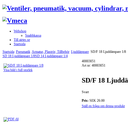
Webshop
Snabbkassa
Till airtec.se
Startsida
Startsida
Pneumatik
Armatur, Plaströr, Tillbehör
Ljuddämpare
SD/F 18 Ljuddämpare 1/8
SD 18 Ljuddämpare 1/8
SD 14 Ljuddämpare 1/4
40003051
Art nr: 40003051
Visa bild i full storlek
SD/F 18 Ljuddä
Svart
Pris:
SEK 26.00
Ställ en fråga om denna produkt