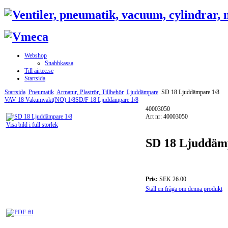
Webshop
Snabbkassa
Till airtec.se
Startsida
Startsida
Pneumatik
Armatur, Plaströr, Tillbehör
Ljuddämpare
SD 18 Ljuddämpare 1/8
VAV 18 Vakumvakt(NO) 1/8
SD/F 18 Ljuddämpare 1/8
40003050
Art nr: 40003050
Visa bild i full storlek
SD 18 Ljuddäm
Pris:
SEK 26.00
Ställ en fråga om denna produkt