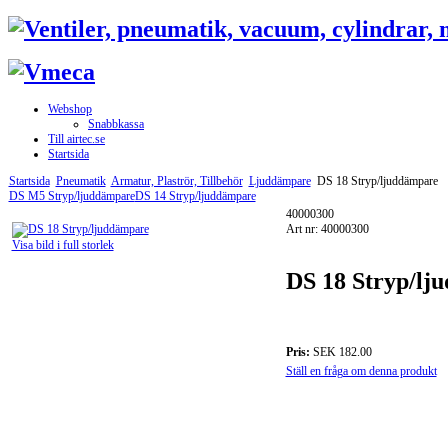
Webshop
Snabbkassa
Till airtec.se
Startsida
Startsida
Pneumatik
Armatur, Plaströr, Tillbehör
Ljuddämpare
DS 18 Stryp/ljuddämpare
DS M5 Stryp/ljuddämpare
DS 14 Stryp/ljuddämpare
40000300
Art nr: 40000300
Visa bild i full storlek
DS 18 Stryp/lj
Pris:
SEK 182.00
Ställ en fråga om denna produkt