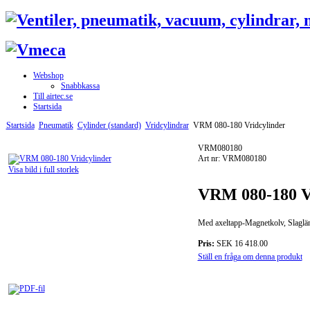
Webshop
Snabbkassa
Till airtec.se
Startsida
Startsida
Pneumatik
Cylinder (standard)
Vridcylindrar
VRM 080-180 Vridcylinder
VRM080180
Art nr: VRM080180
Visa bild i full storlek
VRM 080-180 V
Med axeltapp-Magnetkolv, Slaglän
Pris:
SEK 16 418.00
Ställ en fråga om denna produkt