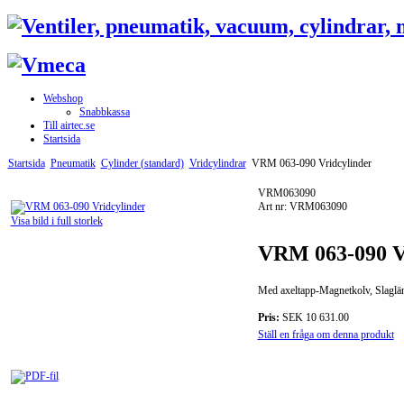
Webshop
Snabbkassa
Till airtec.se
Startsida
Startsida
Pneumatik
Cylinder (standard)
Vridcylindrar
VRM 063-090 Vridcylinder
VRM063090
Art nr: VRM063090
Visa bild i full storlek
VRM 063-090 V
Med axeltapp-Magnetkolv, Slaglän
Pris:
SEK 10 631.00
Ställ en fråga om denna produkt