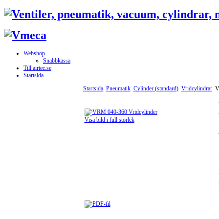
Webshop
Snabbkassa
Till airtec.se
Startsida
Startsida
Pneumatik
Cylinder (standard)
Vridcylindrar
VR
Visa bild i full storlek