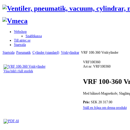
Webshop
Snabbkassa
Till airtec.se
Startsida
Startsida
Pneumatik
Cylinder (standard)
Vridcylindrar
VRF 100-360 Vridcylinder
VRF100360
Art nr: VRF100360
Visa bild i full storlek
VRF 100-360 Vr
Med hålaxel-Magnetkolv, Slagläng
Pris:
SEK 20 317.00
Ställ en fråga om denna produkt