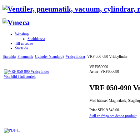
Webshop
Snabbkassa
Till airtec.se
Startsida
Startsida
Pneumatik
Cylinder (standard)
Vridcylindrar
VRF 050-090 Vridcylinder
VRF050090
Art nr: VRF050090
Visa bild i full storlek
VRF 050-090 Vr
Med hålaxel-Magnetkolv, Slagläng
Pris:
SEK 9 543.00
Ställ en fråga om denna produkt