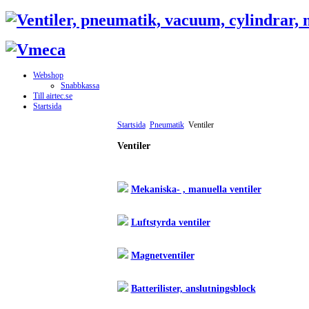
Webshop
Snabbkassa
Till airtec.se
Startsida
Startsida
Pneumatik
Ventiler
Ventiler
Mekaniska- , manuella ventiler
Luftstyrda ventiler
Magnetventiler
Batterilister, anslutningsblock