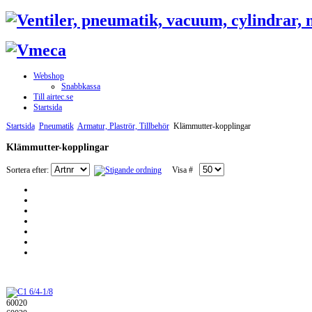
Webshop
Snabbkassa
Till airtec.se
Startsida
Startsida
Pneumatik
Armatur, Plaströr, Tillbehör
Klämmutter-kopplingar
Klämmutter-kopplingar
Sortera efter:
Visa #
60020