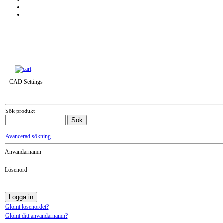
Till snabbkassa »
CAD Settings
Sök produkt
Avancerad sökning
Användarnamn
Lösenord
Glömt lösenordet?
Glömt ditt användarnamn?