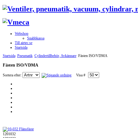
Webshop
Snabbkassa
Till airtec.se
Startsida
Startsida
Pneumatik
Cylindertillbehör, Avkännare
Fästen ISO/VDMA
Fästen ISO/VDMA
Sortera efter:
Visa #
1201032