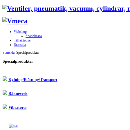
Webshop
Snabbkassa
Till airtec.se
Startsida
Startsida
Specialprodukter
Specialprodukter
Kylning/Blåsning/Transport
Räkneverk
Vibratorer
Till snabbkassa »