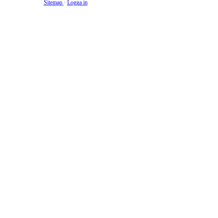
Sitemap
·
Logga in