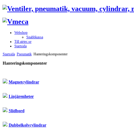
Webshop
Snabbkassa
Till airtec.se
Startsida
Startsida
Pneumatik
Hanteringskomponenter
Hanteringskomponenter
Magnetcylindrar
Linjärenheter
Slidbord
Dubbelkolvcylindrar