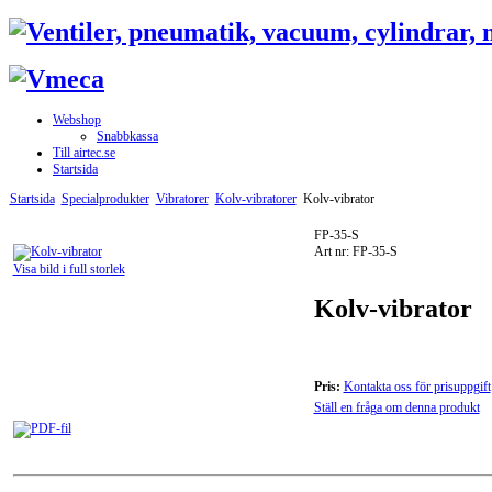
Webshop
Snabbkassa
Till airtec.se
Startsida
Startsida
Specialprodukter
Vibratorer
Kolv-vibratorer
Kolv-vibrator
FP-35-S
Art nr: FP-35-S
Visa bild i full storlek
Kolv-vibrator
Pris:
Kontakta oss för prisuppgift
Ställ en fråga om denna produkt