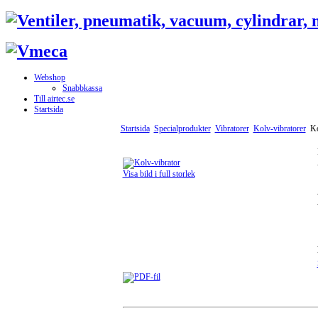
Webshop
Snabbkassa
Till airtec.se
Startsida
Startsida
Specialprodukter
Vibratorer
Kolv-vibratorer
Ko
Visa bild i full storlek