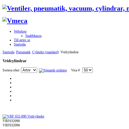
Webshop
Snabbkassa
Till airtec.se
Startsida
Startsida
Pneumatik
Cylinder (standard)
Vridcylindrar
Vridcylindrar
Sortera efter:
Visa #
VRF032090
VRF032090