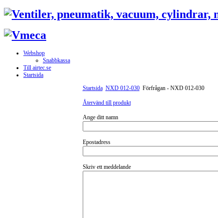
Webshop
Snabbkassa
Till airtec.se
Startsida
Startsida
NXD 012-030
Förfrågan - NXD 012-030
Återvänd till produkt
Ange ditt namn
Epostadress
Skriv ett meddelande